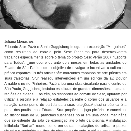
Juliana Monachesi
Eduardo Srur, Pazé e Sonia Guggisberg integram a exposição “Mergulhos”,
como resultado do convite pelo Sesc Pinheiros para desenvolverem
trabalhos especialmente sobre o tema do projeto Sesc Verão 2007, “Esporte
para Todos”, _que ocorre durante dois meses em todas as unidades do
Estado de São Paulo, com o objetivo de divulgar e incentivar a cultura da
prática esportiva.Os três artistas têm marcantes trabalhos de arte pública em
suas trajetórias. Srur realizou intervenções em um edifício da av. Doutor
Arnaldo e no rio Pinheiros; Pazé criou uma obra circulante para o centro de
São Paulo; Guggisberg instalou esculturas de grandes dimensões em quatro
regiões da cidade. E os três, ao responder ao convite do Sesc, optaram por
utilizar a piscina e a relação estabelecida entre o corpo dos usuários e a
natação como ponto de partida para suas criações.A piscina pública é a
praia dos paulistanos. Eduardo Srur propõe um jogo pictórico e conceitual
ao dispor mais de 20 pranchas suspensas no ar em uma onda imaginária
que se estende da sala de exposição até o teto da piscina. A instalação,
intitulada “Surf-ar”, reúne, como em outras instalações do artista, o prazer