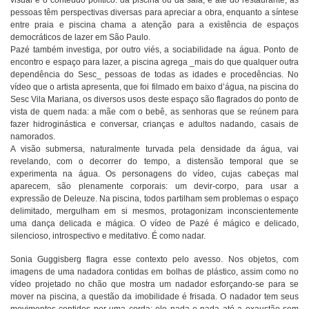
visual e o conteúdo político: da piscina ou da sala, e até do restaurante, as
pessoas têm perspectivas diversas para apreciar a obra, enquanto a síntese
entre praia e piscina chama a atenção para a existência de espaços
democráticos de lazer em São Paulo.
Pazé também investiga, por outro viés, a sociabilidade na água. Ponto de
encontro e espaço para lazer, a piscina agrega _mais do que qualquer outra
dependência do Sesc_ pessoas de todas as idades e procedências. No
vídeo que o artista apresenta, que foi filmado em baixo d’água, na piscina do
Sesc Vila Mariana, os diversos usos deste espaço são flagrados do ponto de
vista de quem nada: a mãe com o bebê, as senhoras que se reúnem para
fazer hidroginástica e conversar, crianças e adultos nadando, casais de
namorados.
A visão submersa, naturalmente turvada pela densidade da água, vai
revelando, com o decorrer do tempo, a distensão temporal que se
experimenta na água. Os personagens do vídeo, cujas cabeças mal
aparecem, são plenamente corporais: um devir-corpo, para usar a
expressão de Deleuze. Na piscina, todos partilham sem problemas o espaço
delimitado, mergulham em si mesmos, protagonizam inconscientemente
uma dança delicada e mágica. O vídeo de Pazé é mágico e delicado,
silencioso, introspectivo e meditativo. É como nadar.
Sonia Guggisberg flagra esse contexto pelo avesso. Nos objetos, com
imagens de uma nadadora contidas em bolhas de plástico, assim como no
vídeo projetado no chão que mostra um nadador esforçando-se para se
mover na piscina, a questão da imobilidade é frisada. O nadador tem seus