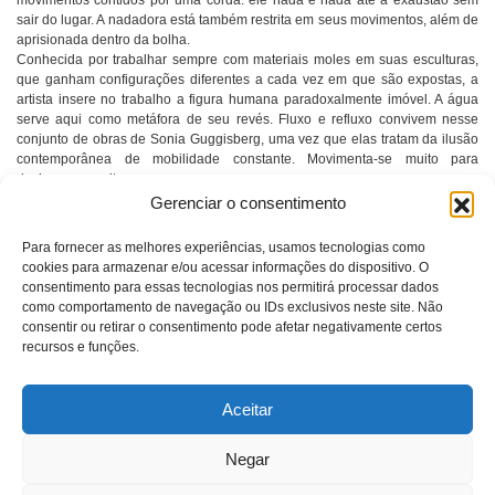
movimentos contidos por uma corda: ele nada e nada até a exaustão sem
sair do lugar. A nadadora está também restrita em seus movimentos, além de
aprisionada dentro da bolha.
Conhecida por trabalhar sempre com materiais moles em suas esculturas,
que ganham configurações diferentes a cada vez em que são expostas, a
artista insere no trabalho a figura humana paradoxalmente imóvel. A água
serve aqui como metáfora de seu revés. Fluxo e refluxo convivem nesse
conjunto de obras de Sonia Guggisberg, uma vez que elas tratam da ilusão
contemporânea de mobilidade constante. Movimenta-se muito para
deslocar-se muito pouco.
“Mergulhos” reúne obras que ativam a imaginação do visitante e o colocam
Gerenciar o consentimento
em um transe semelhante àqueles experimentados quando se está debaixo
d’água: suspensão dos pensamentos e deleite, ou plena ação cerebral e
Para fornecer as melhores experiências, usamos tecnologias como
insights reveladores.
cookies para armazenar e/ou acessar informações do dispositivo. O
consentimento para essas tecnologias nos permitirá processar dados
como comportamento de navegação ou IDs exclusivos neste site. Não
consentir ou retirar o consentimento pode afetar negativamente certos
recursos e funções.
Aceitar
SONIA GUGGISBERG
Negar
contato@soniaguggisberg.com.br