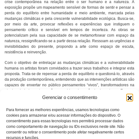
crise contemporânea na relação entre o ser humano e a natureza. A
exposição propõe um mapeamento sensível de formas de sentir e pensar a
perda do equilíbrio entre humanidade e meio ambiente, marcada pelas
mudanças climáticas e pela crescente vulnerabilidade ecológica. Busca-se,
por meio da arte, provocar reflexões e experiências que instiguem o
pensamento crítico e sensível em tempos de incerteza. As obras se
potencializam pela sua capacidade de se metamorfosear com espaço da
natureza, ressignificando-se a partir dessa relação. Ressoam as urgências e
invisibilidades do presente, propondo a arte como espaço de escuta,
resistência e reinvenção.
Com o objetivo de entrelaçar as mudanças climáticas e a vulnerabilidade
humana os artistas foram convidados a trazer seus trabalhos e integrar esta
proposta. Trata-se de repensar a perda de equilíbrio e questioná-lo, através
da produção contemporânea, entendendo que as intervenções artísticas são
capazes de enxertar no público pensamentos “vivos”, transformadores na
atual sociedade contemporânea, regida pela ausência de certezas. Em uma
pesquisa estético-documental, arquivos foram coletados e metáforas
Gerenciar o consentimento
construídas por ações artísticas, com a finalidade de ampliar a compreensão
sobre a fragilidade humana e os problemas climáticos crescentes no
Para fornecer as melhores experiências, usamos tecnologias como
planeta.
cookies para armazenar e/ou acessar informações do dispositivo. O
consentimento para essas tecnologias nos permitirá processar dados
como comportamento de navegação ou IDs exclusivos neste site. Não
consentir ou retirar o consentimento pode afetar negativamente certos
recursos e funções.