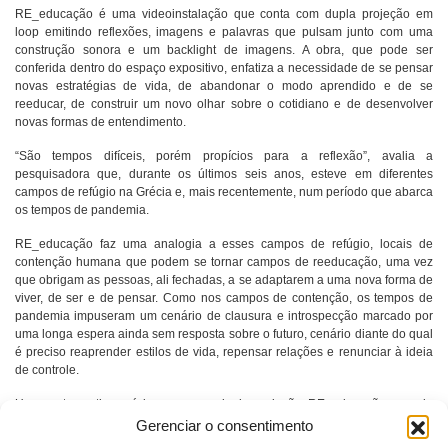
RE_educação é uma videoinstalação que conta com dupla projeção em
loop emitindo reflexões, imagens e palavras que pulsam junto com uma
construção sonora e um backlight de imagens. A obra, que pode ser
conferida dentro do espaço expositivo, enfatiza a necessidade de se pensar
novas estratégias de vida, de abandonar o modo aprendido e de se
reeducar, de construir um novo olhar sobre o cotidiano e de desenvolver
novas formas de entendimento.
“São tempos difíceis, porém propícios para a reflexão”, avalia a
pesquisadora que, durante os últimos seis anos, esteve em diferentes
campos de refúgio na Grécia e, mais recentemente, num período que abarca
os tempos de pandemia.
RE_educação faz uma analogia a esses campos de refúgio, locais de
contenção humana que podem se tornar campos de reeducação, uma vez
que obrigam as pessoas, ali fechadas, a se adaptarem a uma nova forma de
viver, de ser e de pensar. Como nos campos de contenção, os tempos de
pandemia impuseram um cenário de clausura e introspecção marcado por
uma longa espera ainda sem resposta sobre o futuro, cenário diante do qual
é preciso reaprender estilos de vida, repensar relações e renunciar à ideia
de controle.
Uma certa vertigem é impressa na dupla projeção RE_educação quando
imagens, palavras e reflexões são sobrepostas a trens em alta velocidade,
Gerenciar o consentimento
ruídos humanos e, ao fundo, um som de ambulância. Trata-se de viver a