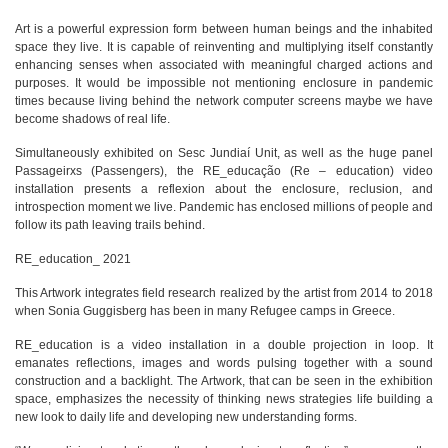
Art is a powerful expression form between human beings and the inhabited
space they live. It is capable of reinventing and multiplying itself constantly
enhancing senses when associated with meaningful charged actions and
purposes. It would be impossible not mentioning enclosure in pandemic
times because living behind the network computer screens maybe we have
become shadows of real life.
Simultaneously exhibited on Sesc Jundiaí Unit, as well as the huge panel
Passageirxs (Passengers), the RE_educação (Re – education) video
installation presents a reflexion about the enclosure, reclusion, and
introspection moment we live. Pandemic has enclosed millions of people and
follow its path leaving trails behind.
RE_education_ 2021
This Artwork integrates field research realized by the artist from 2014 to 2018
when Sonia Guggisberg has been in many Refugee camps in Greece.
RE_education is a video installation in a double projection in loop. It
emanates reflections, images and words pulsing together with a sound
construction and a backlight. The Artwork, that can be seen in the exhibition
space, emphasizes the necessity of thinking news strategies life building a
new look to daily life and developing new understanding forms.