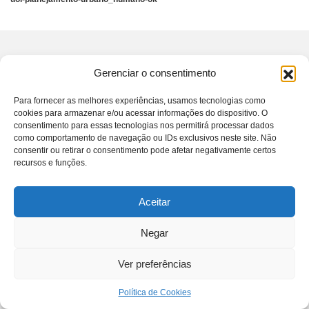
Gerenciar o consentimento
SONIA GUGGISBERG
Para fornecer as melhores experiências, usamos tecnologias como
contato@soniaguggisberg.com.br
cookies para armazenar e/ou acessar informações do dispositivo. O
consentimento para essas tecnologias nos permitirá processar dados
©Sonia Guggisberg - 2021 - Todos os direitos reservados.
como comportamento de navegação ou IDs exclusivos neste site. Não
consentir ou retirar o consentimento pode afetar negativamente certos
recursos e funções.
Aceitar
Negar
Ver preferências
Política de Cookies