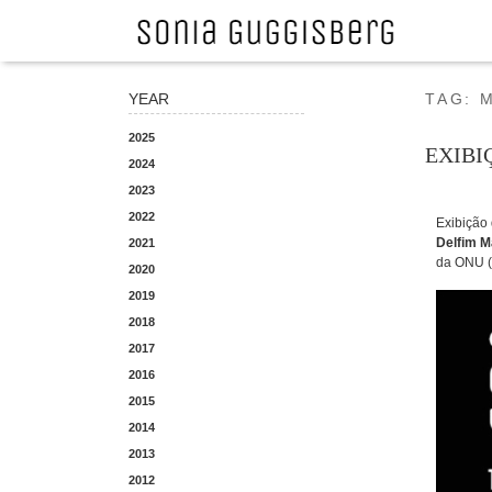
YEAR
TAG:
2025
EXIBI
2024
2023
2022
Exibição
Delfim M
2021
da ONU (
2020
2019
2018
2017
2016
2015
2014
2013
2012