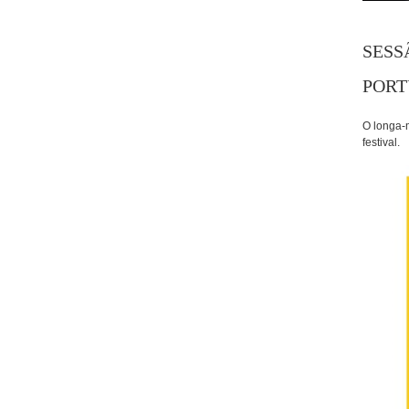
SESS
PORT
O longa-m
festival.