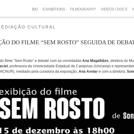
BIO
EXHIBITIONS
FILMOGRAPHY
VIDEOS / DOCS
MEDIAÇÃO CULTURAL
ÇÃO DO FILME “SEM ROSTO” SEGUIDA DE DEBAT
 do filme “Sem Rosto” e debate com as convidadas
Ana Magalhães
, diretora do 
aciel
, professora da Universidade Estadual de Campinas (Unicamp) e representa
ACNUR), mediado pela curadora da exposição,
Ana Avelar
e com a diretora,
Son