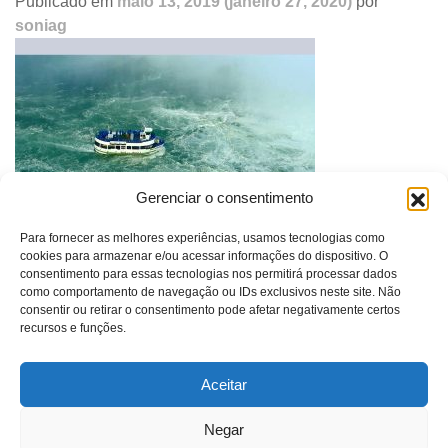
Publicado em
maio 13, 2019
(janeiro 27, 2020)
por
soniag
Gerenciar o consentimento
Para fornecer as melhores experiências, usamos tecnologias como
cookies para armazenar e/ou acessar informações do dispositivo. O
consentimento para essas tecnologias nos permitirá processar dados
Navegação
Barco | Boat | 2011
como comportamento de navegação ou IDs exclusivos neste site. Não
de
consentir ou retirar o consentimento pode afetar negativamente certos
post
recursos e funções.
Aceitar
SONIA GUGGISBERG
Negar
contato@soniaguggisberg.com.br