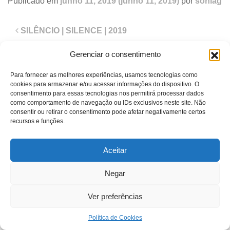
Publicado em
junho 11, 2019
(junho 11, 2019)
por
soniag
Navegação
SILÊNCIO | SILENCE | 2019
de
post
Gerenciar o consentimento
Para fornecer as melhores experiências, usamos tecnologias como
SONIA GUGGISBERG
cookies para armazenar e/ou acessar informações do dispositivo. O
consentimento para essas tecnologias nos permitirá processar dados
como comportamento de navegação ou IDs exclusivos neste site. Não
contato@soniaguggisberg.com.br
consentir ou retirar o consentimento pode afetar negativamente certos
recursos e funções.
©Sonia Guggisberg - 2021 - Todos os direitos reservados.
Aceitar
Negar
Ver preferências
Política de Cookies