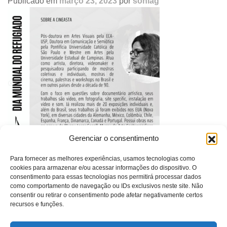
Publicado em
março 23, 2023
por
soniag
Gerenciar o consentimento
Para fornecer as melhores experiências, usamos tecnologias como
cookies para armazenar e/ou acessar informações do dispositivo. O
Navegação
EXIBIÇÃO DO FILME “SEM ROSTO” SEGUIDA DE
consentimento para essas tecnologias nos permitirá processar dados
de
DEBATE, 15/12 – CENTRO MARIANTONIA
como comportamento de navegação ou IDs exclusivos neste site. Não
post
consentir ou retirar o consentimento pode afetar negativamente certos
recursos e funções.