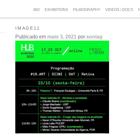
BIO
EXHIBITIONS
FILMOGRAPHY
VIDEOS / DOCS
IMAGE11
Publicado em
maio 3, 2021
por
soniag