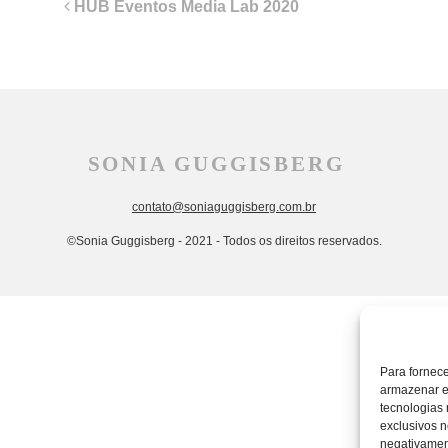
Navegação
HUB Eventos Media Lab 2020
de
post
SONIA GUGGISBERG
contato@soniaguggisberg.com.br
©Sonia Guggisberg - 2021 - Todos os direitos reservados.
Para fornec
armazenar e
tecnologias
exclusivos n
negativament