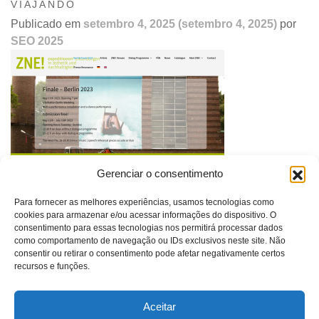
VIAJANDO
Publicado em
setembro 4, 2025
(setembro 4, 2025)
por
SEO 2025
Gerenciar o consentimento
ETF!Examples to Follow Alemanha- Ilhas secas encerra depois de 20 anos
Para fornecer as melhores experiências, usamos tecnologias como
viajando
cookies para armazenar e/ou acessar informações do dispositivo. O
consentimento para essas tecnologias nos permitirá processar dados
Navegação
ILHAS SECAS
como comportamento de navegação ou IDs exclusivos neste site. Não
de
consentir ou retirar o consentimento pode afetar negativamente certos
post
recursos e funções.
Aceitar
SONIA GUGGISBERG