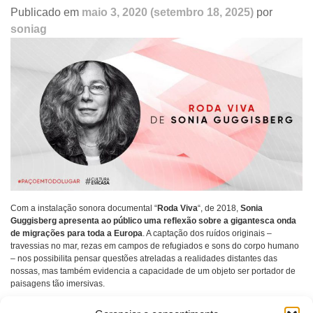
Publicado em
maio 3, 2020
(setembro 18, 2025)
por
soniag
Com a instalação sonora documental “
Roda Viva
“, de 2018,
Sonia
Guggisberg apresenta ao público uma reflexão sobre a gigantesca onda
de migrações para toda a Europa
. A captação dos ruídos originais –
travessias no mar, rezas em campos de refugiados e sons do corpo humano
– nos possibilita pensar questões atreladas a realidades distantes das
nossas, mas também evidencia a capacidade de um objeto ser portador de
paisagens tão imersivas.
#PaçoEmTodoLugar
#SonoraPaço
#CulturaEmCasa
#MuseuEmCasa