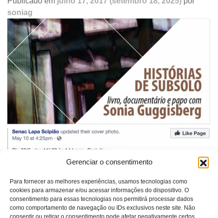
Publicado em
julho 17, 2017
(setembro 18, 2025)
por
soniag
Gerenciar o consentimento
Palestra SENAC
Para fornecer as melhores experiências, usamos tecnologias como
Publicado em
Notícias
cookies para armazenar e/ou acessar informações do dispositivo. O
Navegação
Lançamento do Livro Tese (PHD)
consentimento para essas tecnologias nos permitirá processar dados
de
Contaminações
como comportamento de navegação ou IDs exclusivos neste site. Não
post
consentir ou retirar o consentimento pode afetar negativamente certos